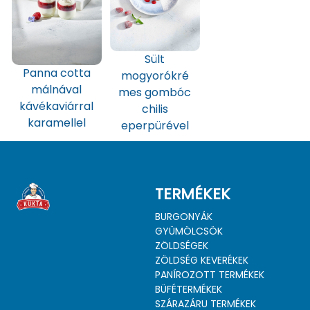
Sült
Panna cotta
mogyorókré
málnával
mes gombóc
kávékaviárral
chilis
karamellel
eperpürével
TERMÉKEK
BURGONYÁK
GYÜMÖLCSÖK
ZÖLDSÉGEK
ZÖLDSÉG KEVERÉKEK
PANÍROZOTT TERMÉKEK
BÜFÉTERMÉKEK
SZÁRAZÁRU TERMÉKEK