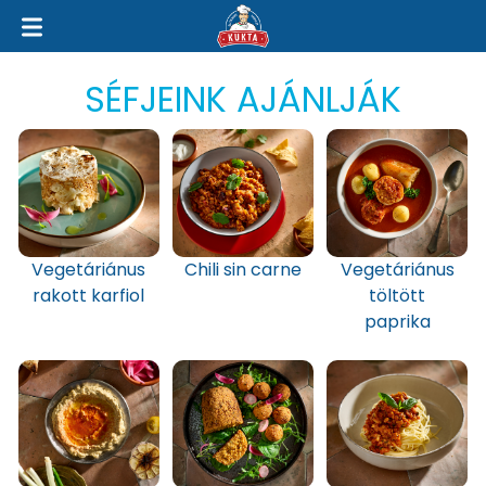
SÉFJEINK AJÁNLJÁK
Vegetáriánus
Chili sin carne
Vegetáriánus
rakott karfiol
töltött
paprika