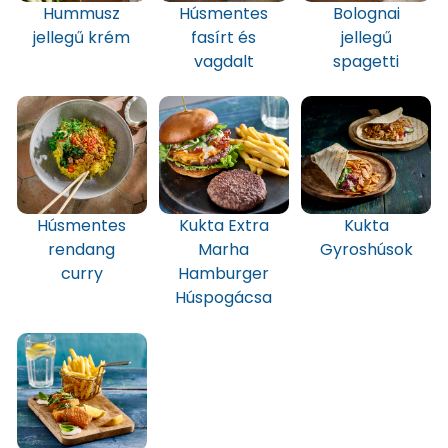
Hummusz
Húsmentes
Bolognai
jellegű krém
fasírt és
jellegű
vagdalt
spagetti
Húsmentes
Kukta Extra
Kukta
rendang
Marha
Gyroshúsok
curry
Hamburger
Húspogácsa