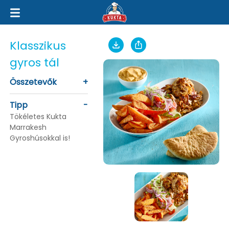
Klasszikus
gyros tál
Összetevők
+
Tipp
-
Tökéletes Kukta
Marrakesh
Gyroshúsokkal is!