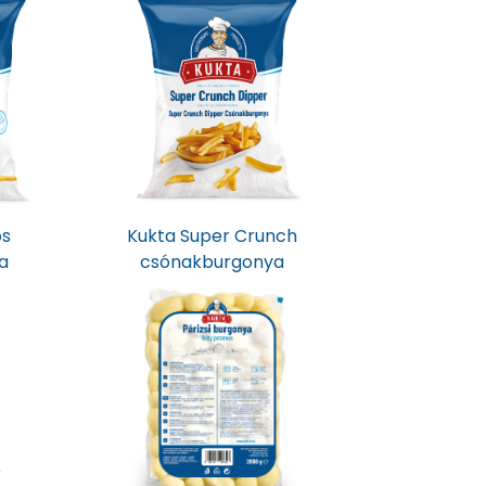
ós
Kukta Super Crunch
a
csónakburgonya