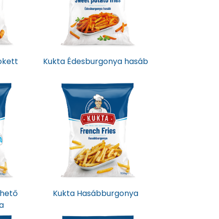
okett
Kukta Édesburgonya hasáb
thető
Kukta Hasábburgonya
a