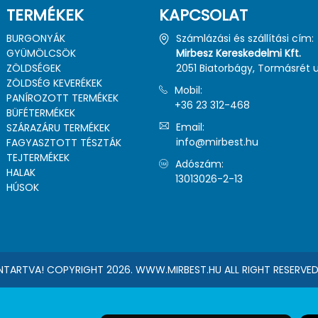
TERMÉKEK
KAPCSOLAT
BURGONYÁK
Számlázási és szállítási cím:
GYÜMÖLCSÖK
Mirbesz Kereskedelmi Kft.
ZÖLDSÉGEK
2051 Biatorbágy, Tormásrét u.
ZÖLDSÉG KEVERÉKEK
Mobil:
PANÍROZOTT TERMÉKEK
+36 23 312-468
BÜFÉTERMÉKEK
Email:
SZÁRAZÁRU TERMÉKEK
info@mirbest.hu
FAGYASZTOTT TÉSZTÁK
TEJTERMÉKEK
Adószám:
HALAK
13013026-2-13
HÚSOK
NTARTVA! COPYRIGHT 2026. WWW.MIRBEST.HU ALL RIGHT RESERVED