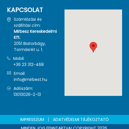
KAPCSOLAT
Számlázási és
szállítási cím:
Mirbesz Kereskedelmi
Kft.
2051 Biatorbágy,
Tormásrét u. 1.
Mobil:
+36 23 312-468
Email:
info@mirbest.hu
Adószám:
13013026-2-13
IMPRESSZUM
ADATVÉDELMI TÁJÉKOZTATÓ
MINDEN JOG FENNTARTVA! COPYRIGHT 2026.