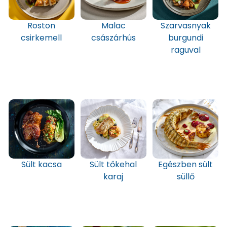
Roston
Malac
Szarvasnyak
csirkemell
császárhús
burgundi
raguval
Sült kacsa
Sült tőkehal
Egészben sült
karaj
süllő