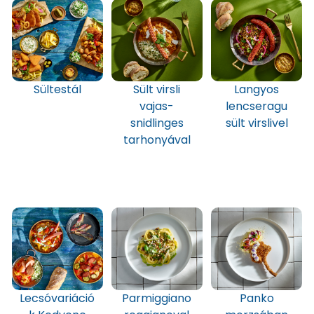
Sültestál
Sült virsli
Langyos
vajas-
lencseragu
snidlinges
sült virslivel
tarhonyával
Lecsóvariáció
Parmiggiano
Panko