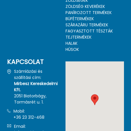
ZÖLDSÉGEK
ZÖLDSÉG KEVERÉKEK
PANÍROZOTT TERMÉKEK
BÜFÉTERMÉKEK
SZÁRAZÁRU TERMÉKEK
FAGYASZTOTT TÉSZTÁK
Faszénen sült
TEJTERMÉKEK
ribeye steak
HALAK
füstös
HÚSOK
burgonyakré
Grillezett
Supreme
KAPCSOLAT
mmel
kecskesajt
csirke
zöldségsalátá
gyömbéres
Számlázási és
val
zöldborsókré
szállítási cím:
mmel
Mirbesz Kereskedelmi
Kft.
2051 Biatorbágy,
Tormásrét u. 1.
Mobil:
+36 23 312-468
Email: