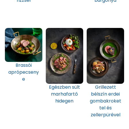
rizzsel
burgonya
Brassói
aprópecseny
e
Egészben sült
Grillezett
marhafartő
bélszín erdei
hidegen
gombakroket
tel és
zellerpürével