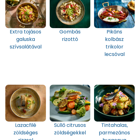
Extra tojásos
Gombás
Pikáns
galuska
rizottó
kolbász
szívsalátával
trikolor
lecsóval
Lazacfilé
Süllő citrusos
Tintahalas,
zöldséges
zöldségekkel
parmezános