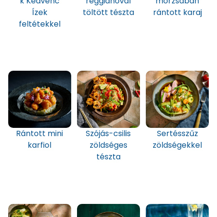
k Kedvenc
reggianoval
morzsában
Ízek
töltött tészta
rántott karaj
feltétekkel
Rántott mini
Szójás-csilis
Sertésszűz
karfiol
zöldséges
zöldségekkel
tészta