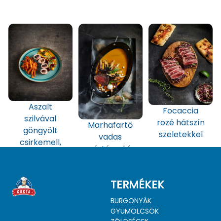
Aszalt
Focaccia
szilvával
rozé hátszín
Marhafartő
göngyölt
szeletekkel
vadas
csirkemell,
mártással és
édesburgony
nudlival
ával
TERMÉKEK
BURGONYÁK
GYÜMÖLCSÖK